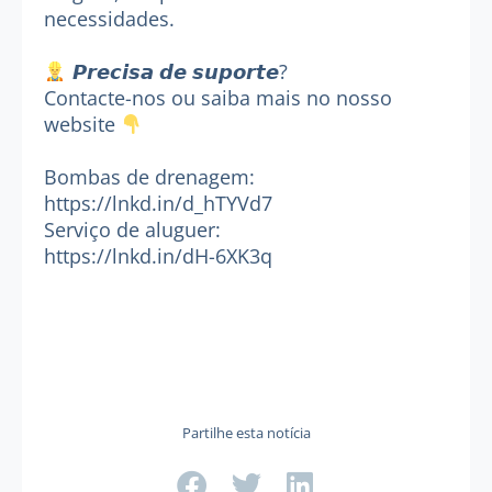
necessidades.
𝙋𝙧𝙚𝙘𝙞𝙨𝙖 𝙙𝙚 𝙨𝙪𝙥𝙤𝙧𝙩𝙚?
Contacte-nos ou saiba mais no nosso
website
Bombas de drenagem:
https://lnkd.in/d_hTYVd7
Serviço de aluguer:
https://lnkd.in/dH-6XK3q
Partilhe esta notícia