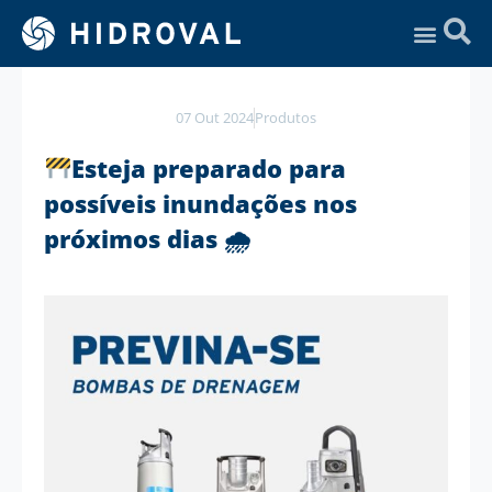
Assistência Técnica
07 Out 2024
Produtos
Esteja preparado para
possíveis inundações nos
próximos dias 🌧