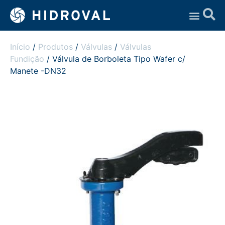
Assistência Técnica
Início
/
Produtos
/
Válvulas
/
Válvulas
Fundição
/ Válvula de Borboleta Tipo Wafer c/
Manete -DN32