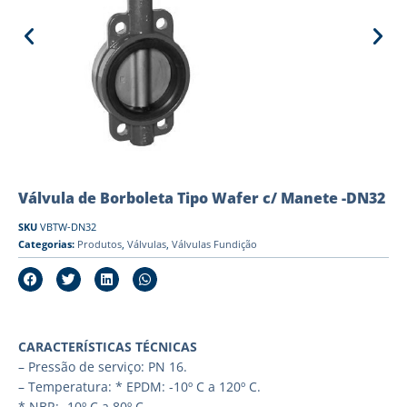
Válvula de Borboleta Tipo Wafer c/ Manete -DN32
SKU
VBTW-DN32
Categorias:
Produtos
,
Válvulas
,
Válvulas Fundição
CARACTERÍSTICAS TÉCNICAS
– Pressão de serviço: PN 16.
– Temperatura: * EPDM: -10º C a 120º C.
* NBR: -10º C a 80º C.