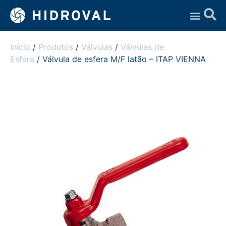
Assistência Técnica
Início
/
Produtos
/
Válvulas
/
Válvulas de
Esfera
/ Válvula de esfera M/F latão – ITAP VIENNA