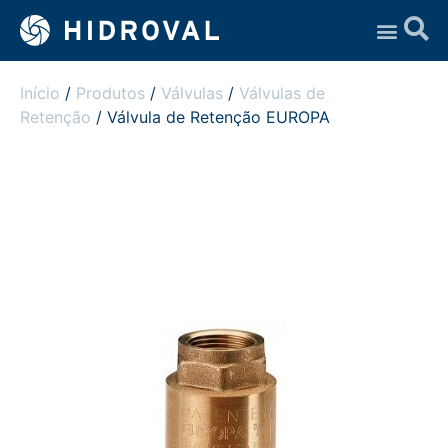
Assistência Técnica
Início
/
Produtos
/
Válvulas
/
Válvulas de
Retenção
/ Válvula de Retenção EUROPA