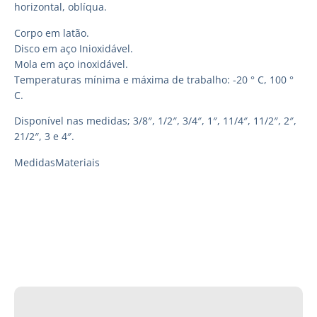
horizontal, oblíqua.
Corpo em latão.
Disco em aço Inioxidável.
Mola em aço inoxidável.
Temperaturas mínima e máxima de trabalho: -20 ° C, 100 °
C.
Disponível nas medidas; 3/8″, 1/2″, 3/4″, 1″, 11/4″, 11/2″, 2″,
21/2″, 3 e 4″.
Medidas
Materiais