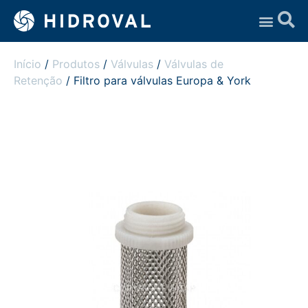
Assistência Técnica
Início
/
Produtos
/
Válvulas
/
Válvulas de
Retenção
/ Filtro para válvulas Europa & York