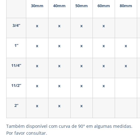
30mm
40mm
50mm
60mm
80mm
3/4”
x
x
x
x
1”
x
x
x
x
x
11/4”
x
x
x
x
x
11/2”
x
x
x
x
2”
x
x
x
Também disponível com curva de 90° em algumas medidas.
Por favor consultar.