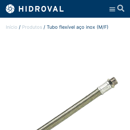
Assistência Técnica
Início
/
Produtos
/ Tubo flexível aço inox (M/F)