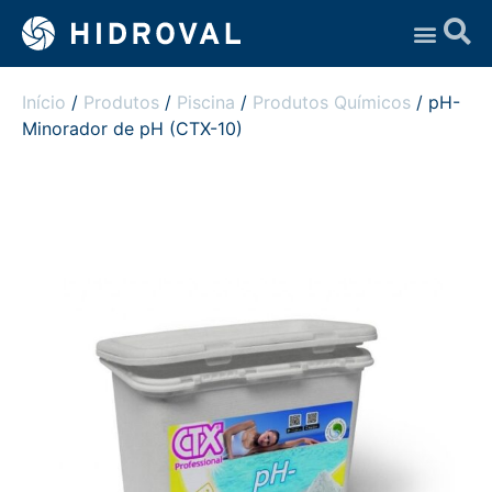
Assistência Técnica
Início
/
Produtos
/
Piscina
/
Produtos Químicos
/ pH-
Minorador de pH (CTX-10)