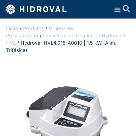
Assistência Técnica
Início
/
Produtos
/
Grupos de
Pressurização
/
Conversor de frequência Hydrovar®
HVL
/ Hydrovar HVL4.015-A0010 | 1.5 kW (Alim.
Trifásica)