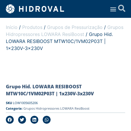
Assistência Técnica
Início
/
Produtos
/
Grupos de Pressurização
/
Grupos
Hidropressores LOWARA ResiBoost
/ Grupo Hid.
LOWARA RESIBOOST MTW10C/1VM02P03T |
1x230V-3x230V
Grupo Hid. LOWARA RESIBOOST
MTW10C/1VM02P03T | 1x230V-3x230V
SKU
LOW1005605206
Categoria:
Grupos Hidropressores LOWARA ResiBoost