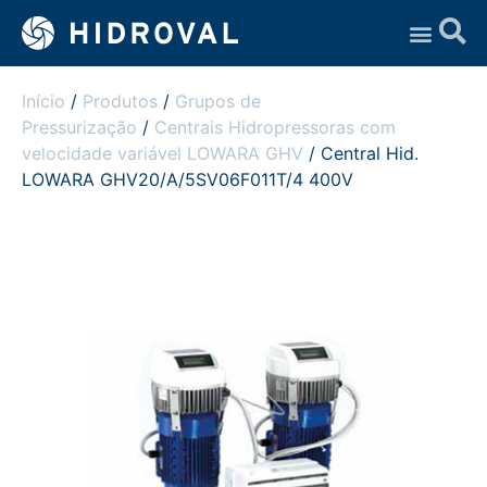
Assistência Técnica
Início
/
Produtos
/
Grupos de
Pressurização
/
Centrais Hidropressoras com
velocidade variável LOWARA GHV
/ Central Hid.
LOWARA GHV20/A/5SV06F011T/4 400V