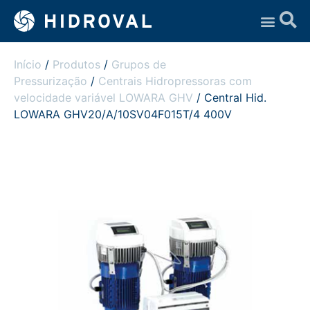
Assistência Técnica
Início
/
Produtos
/
Grupos de
Pressurização
/
Centrais Hidropressoras com
velocidade variável LOWARA GHV
/ Central Hid.
LOWARA GHV20/A/10SV04F015T/4 400V