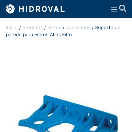
Assistência Técnica
Início
/
Produtos
/
Filtros
/
Acessórios
/ Suporte de
parede para Filtros Atlas Filtri