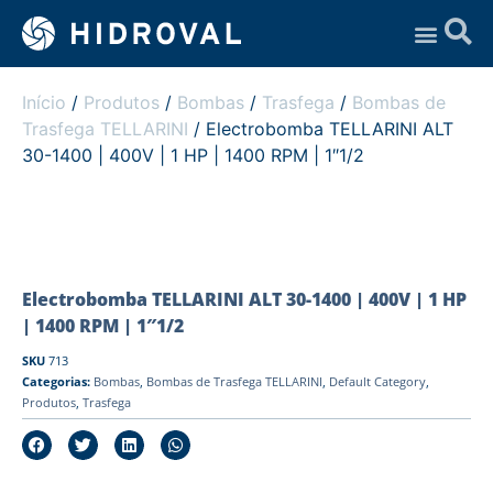
Assistência Técnica
Início
/
Produtos
/
Bombas
/
Trasfega
/
Bombas de
Trasfega TELLARINI
/ Electrobomba TELLARINI ALT
30-1400 | 400V | 1 HP | 1400 RPM | 1″1/2
Electrobomba TELLARINI ALT 30-1400 | 400V | 1 HP
| 1400 RPM | 1″1/2
SKU
713
Categorias:
Bombas
,
Bombas de Trasfega TELLARINI
,
Default Category
,
Produtos
,
Trasfega