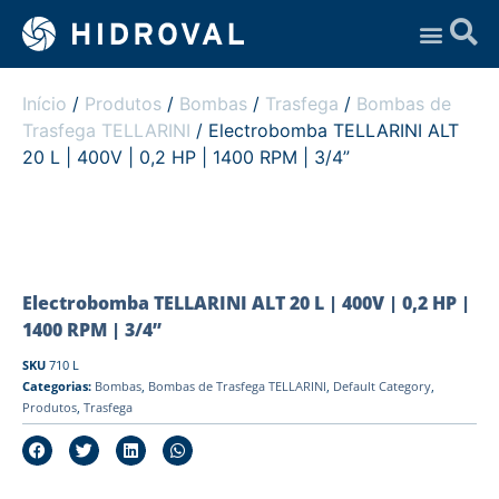
Assistência Técnica
Início
/
Produtos
/
Bombas
/
Trasfega
/
Bombas de
Trasfega TELLARINI
/ Electrobomba TELLARINI ALT
20 L | 400V | 0,2 HP | 1400 RPM | 3/4”
Electrobomba TELLARINI ALT 20 L | 400V | 0,2 HP |
1400 RPM | 3/4”
SKU
710 L
Categorias:
Bombas
,
Bombas de Trasfega TELLARINI
,
Default Category
,
Produtos
,
Trasfega