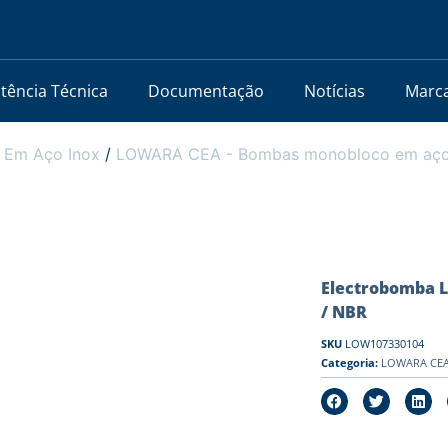
stência Técnica
Documentação
Notícias
Marc
 Em Aço Inox
/
LOWARA CEA - Bombas monobloco em aço i
Electrobomba L
/ NBR
SKU
LOW107330104
Categoria:
LOWARA CEA 