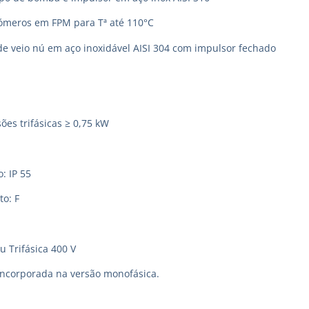
tómeros em FPM para Tª até 110°C
de veio nú em aço inoxidável AISI 304 com impulsor fechado
ões trifásicas ≥ 0,75 kW
: IP 55
to: F
u Trifásica 400 V
incorporada na versão monofásica.