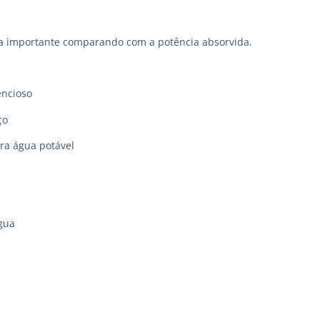
a importante comparando com a potência absorvida.
encioso
ço
ara água potável
gua