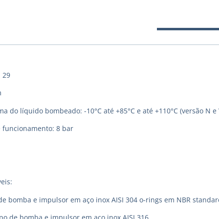
 29
m
 do líquido bombeado: -10°C até +85°C e até +110°C (versão N e 
 funcionamento: 8 bar
eis:
de bomba e impulsor em aço inox AISI 304 o-rings em NBR standar
rpo de bomba e impulsor em aço inox AISI 316