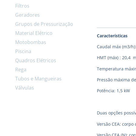
Filtros
Geradores
Grupos de Pressurização
Material Elétrico
Características
Motobombas
Caudal máx (m3/h):
Piscina
HMT (máx) : 20,4 
Quadros Elétricos
Temperatura máxima
Rega
Tubos e Mangueiras
Pressão máxima de
Válvulas
Potência: 1,5 kW
Duas opções possív
Versão CEA: corpo 
Versão CEA (N): co