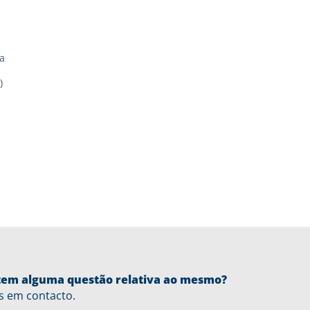
a
)
u tem alguma questão relativa ao mesmo?
s em contacto.