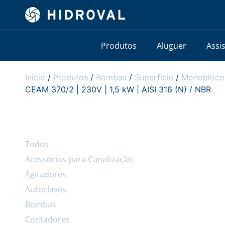
Produtos
Aluguer
Assi
Início
/
Produtos
/
Bombas
/
Superfície
/
Monobloco
CEAM 370/2 | 230V | 1,5 kW | AISI 316 (N) / NBR
Todos
Acessórios para Canalização
Agitadores
Autoclaves
Bombas
Contadores