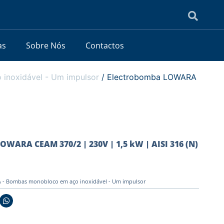
as
Sobre Nós
Contactos
noxidável - Um impulsor
/ Electrobomba LOWARA
OWARA CEAM 370/2 | 230V | 1,5 kW | AISI 316 (N)
- Bombas monobloco em aço inoxidável - Um impulsor