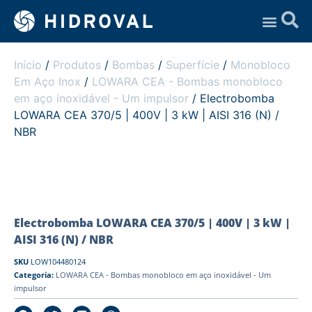
Assistência Técnica
Início
/
Produtos
/
Bombas
/
Superfície
/
Monobloco
Em Aço Inox
/
LOWARA CEA - Bombas monobloco
em aço inoxidável - Um impulsor
/ Electrobomba
LOWARA CEA 370/5 | 400V | 3 kW | AISI 316 (N) /
NBR
Electrobomba LOWARA CEA 370/5 | 400V | 3 kW |
AISI 316 (N) / NBR
SKU
LOW104480124
Categoria:
LOWARA CEA - Bombas monobloco em aço inoxidável - Um
impulsor