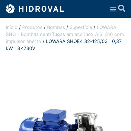
Assistência Técnica
Início
/
Produtos
/
Bombas
/
Superfície
/
LOWARA
SHO - Bombas centrífugas em aço inox AISI 316 com
impulsor aberto
/ LOWARA SHOE4 32-125/03 | 0,37
kW | 3x230V