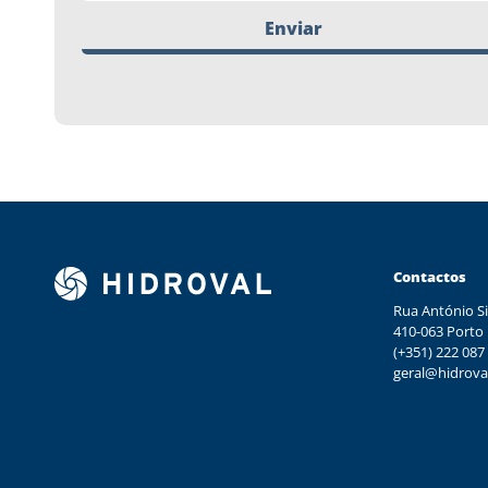
Enviar
Contactos
Rua António Si
410-063 Porto
(+351) 222 087
geral@hidrova