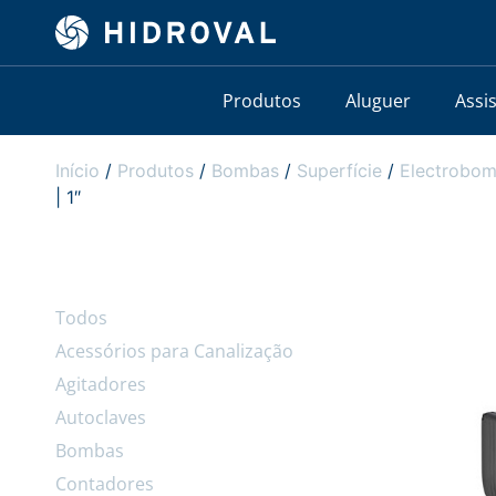
Produtos
Aluguer
Assi
Início
/
Produtos
/
Bombas
/
Superfície
/
Electrobom
| 1″
Todos
Acessórios para Canalização
Agitadores
Autoclaves
Bombas
Contadores