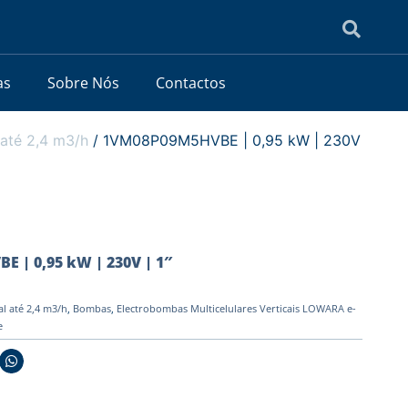
as
Sobre Nós
Contactos
até 2,4 m3/h
/ 1VM08P09M5HVBE | 0,95 kW | 230V
 | 0,95 kW | 230V | 1″
l até 2,4 m3/h
,
Bombas
,
Electrobombas Multicelulares Verticais LOWARA e-
e