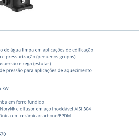
de água limpa em aplicações de edificação
 e pressurização (pequenos grupos)
spersão e rega (estufas)
e pressão para aplicações de aquecimento
95 kW
mba em ferro fundido
Noryl® e difusor em aço inoxidável AISI 304
ânica em cerâmica/carbono/EPDM
570