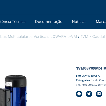
stência Técnica
Documentação
Notícias
Marc
bas Multicelulares Verticais LOWARA e-VM
/
1VM - Caudal 
1VM08P09M5HVBE
SKU
LOW104602570
Categorias:
1VM - Cauda
VM
,
Produtos
,
Superfíci