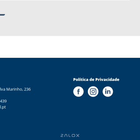
Política de Privacidade
lva Marinho, 236
 439
l.pt