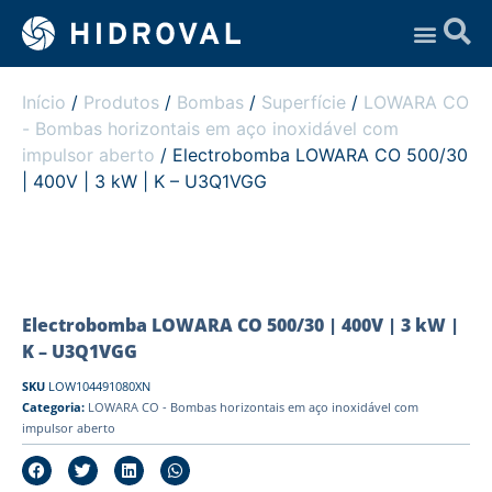
Assistência Técnica
Início
/
Produtos
/
Bombas
/
Superfície
/
LOWARA CO
- Bombas horizontais em aço inoxidável com
impulsor aberto
/ Electrobomba LOWARA CO 500/30
| 400V | 3 kW | K – U3Q1VGG
Electrobomba LOWARA CO 500/30 | 400V | 3 kW |
K – U3Q1VGG
SKU
LOW104491080XN
Categoria:
LOWARA CO - Bombas horizontais em aço inoxidável com
impulsor aberto