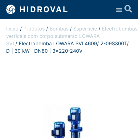
Assistência Técnica
Início
/
Produtos
/
Bombas
/
Superfície
/
Electrobombas
verticais com corpo submerso LOWARA
SVI
/ Electrobomba LOWARA SVI 4609/ 2-09S300T/
D | 30 kW | DN80 | 3×220-240V