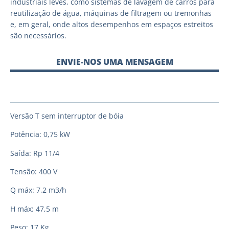
industriais leves, como sistemas de lavagem de carros para
reutilização de água, máquinas de filtragem ou tremonhas
e, em geral, onde altos desempenhos em espaços estreitos
são necessários.
ENVIE-NOS UMA MENSAGEM
Versão T sem interruptor de bóia
Potência: 0,75 kW
Saída: Rp 11/4
Tensão: 400 V
Q máx: 7,2 m3/h
H máx: 47,5 m
Peso: 17 Kg