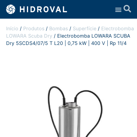
Assistência Técnica
Início
/
Produtos
/
Bombas
/
Superfície
/
Electrobomba
LOWARA Scuba Dry
/ Electrobomba LOWARA SCUBA
Dry 5SCDS4/07/5 T L20 | 0,75 kW | 400 V | Rp 11/4