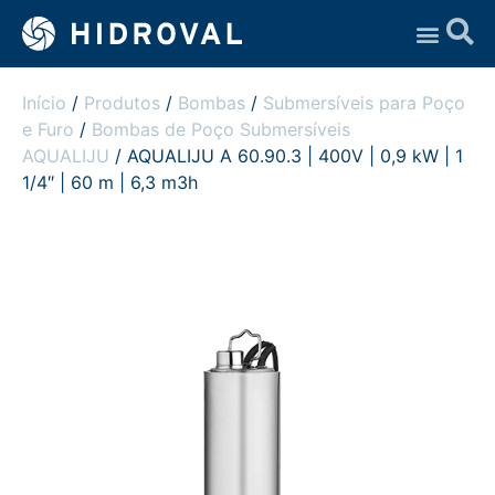
Assistência Técnica
Início
/
Produtos
/
Bombas
/
Submersíveis para Poço
e Furo
/
Bombas de Poço Submersíveis
AQUALIJU
/ AQUALIJU A 60.90.3 | 400V | 0,9 kW | 1
1/4″ | 60 m | 6,3 m3h