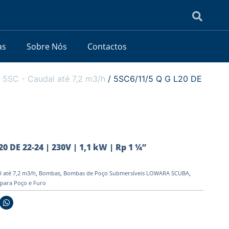
as
Sobre Nós
Contactos
/
5SC - Caudal até 7,2 m3/h
/ 5SC6/11/5 Q G L20 DE
0 DE 22-24 | 230V | 1,1 kW | Rp 1 ¼”
l até 7,2 m3/h
,
Bombas
,
Bombas de Poço Submersíveis LOWARA SCUBA
,
 para Poço e Furo