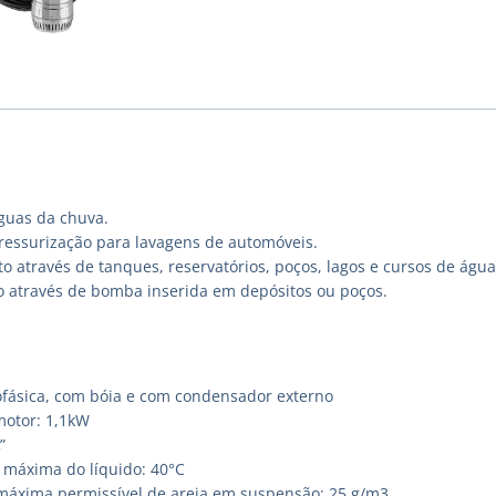
guas da chuva.
ressurização para lavagens de automóveis.
 através de tanques, reservatórios, poços, lagos e cursos de água
o através de bomba inserida em depósitos ou poços.
fásica, com bóia e com condensador externo
motor: 1,1kW
”
máxima do líquido: 40°C
áxima permissível de areia em suspensão: 25 g/m3