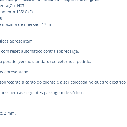
entação: H07
lamento 155°C (F)
68
e máxima de imersão: 17 m
sicas apresentam:
a com reset automático contra sobrecarga.
rporado (versão standard) ou externo a pedido.
cas apresentam:
sobrecarga a cargo do cliente e a ser colocada no quadro eléctrico.
ossuem as seguintes passagem de sólidos:
até 2 mm.