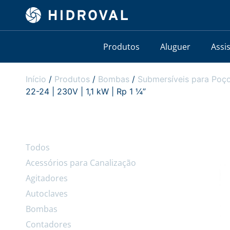
Produtos
Aluguer
Assi
Início
/
Produtos
/
Bombas
/
Submersíveis para Poço
22-24 | 230V | 1,1 kW | Rp 1 ¼”
Todos
Acessórios para Canalização
Agitadores
Autoclaves
Bombas
Contadores