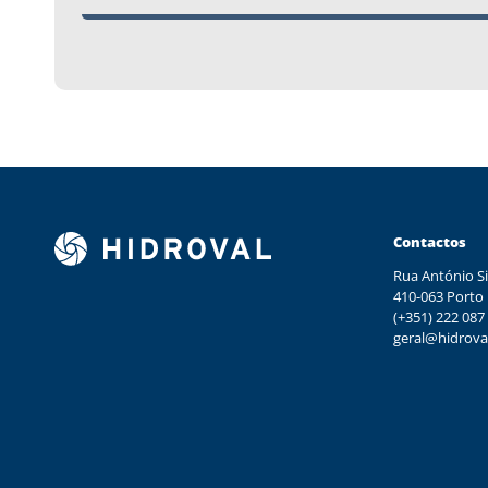
Contactos
Rua António Si
410-063 Porto
(+351) 222 087
geral@hidrova