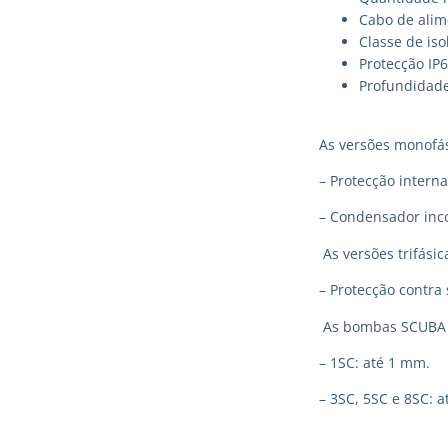
Cabo de alim
Classe de iso
Protecção IP
Profundidad
As versões monofá
– Protecção intern
– Condensador inco
As versões trifási
– Protecção contra 
As bombas SCUBA p
– 1SC: até 1 mm.
– 3SC, 5SC e 8SC: 