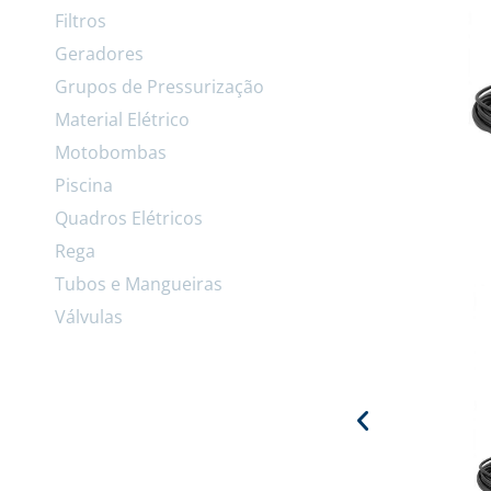
Filtros
Geradores
Grupos de Pressurização
Material Elétrico
Motobombas
Piscina
Quadros Elétricos
Rega
Tubos e Mangueiras
Válvulas