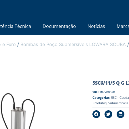
stência Técnica
Documentação
Notícias
Marc
 e Furo
/
Bombas de Poço Submersíveis LOWARA SCUBA
5SC6/11/5 Q G L2
SKU
107700620
Categorias:
5SC - Cauda
Produtos
,
Submersíveis