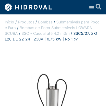
Assistência Técnica
Início
/
Produtos
/
Bombas
/
Submersíveis para Poço
e Furo
/
Bombas de Poço Submersíveis LOWARA
SCUBA
/
3SC - Caudal até 4,2 m3/h
/ 3SC5/07/5 Q
L20 DE 22-24 | 230V | 0,75 kW | Rp 1 ¼”