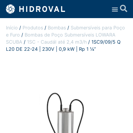
Assistência Técnica
Início
/
Produtos
/
Bombas
/
Submersíveis para Poço
e Furo
/
Bombas de Poço Submersíveis LOWARA
SCUBA
/
1SC - Caudál até 2,4 m3/h
/ 1SC9/09/5 Q
L20 DE 22-24 | 230V | 0,9 kW | Rp 1 ¼”