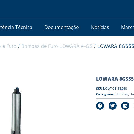
stência Técnica
Documentação
Notícias
Marc
 e Furo
/
Bombas de Furo LOWARA e-GS
/ LOWARA 8GS55T/
LOWARA 8GS55T/B
SKU
LOW104153260
Categorias:
Bombas
,
Bo