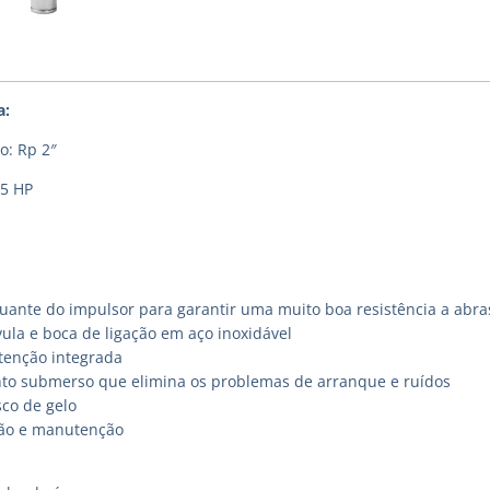
a:
o: Rp 2″
,5 HP
uante do impulsor para garantir uma muito boa resistência a abra
ula e boca de ligação em aço inoxidável
etenção integrada
o submerso que elimina os problemas de arranque e ruídos
sco de gelo
ação e manutenção