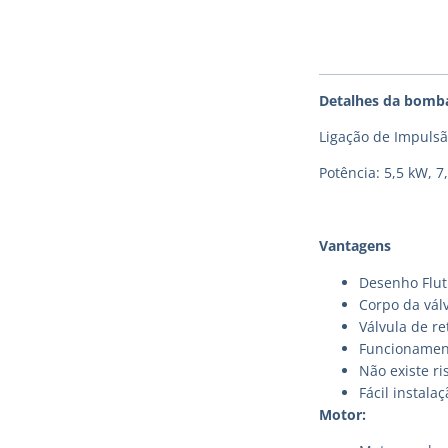
Detalhes da bomb
Ligação de Impulsã
Potência: 5,5 kW, 7
Vantagens
Desenho Flut
Corpo da válv
Válvula de r
Funcionament
Não existe ri
Fácil instal
Motor: