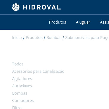
Produtos
Aluguer
Assi
Início
/
Produtos
/
Bombas
/
Submersíveis para Poço
Todos
Acessórios para Canalização
Agitadores
Autoclaves
Bombas
Contadores
Filtros