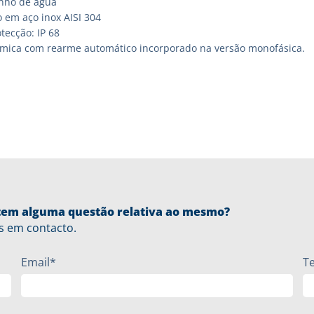
nho de água
 em aço inox AISI 304
tecção: IP 68
rmica com rearme automático incorporado na versão monofásica.
u tem alguma questão relativa ao mesmo?
s em contacto.
Email*
T