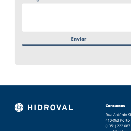
Enviar
Contactos
Rua António Si
410-063 Porto
(+351) 222 087