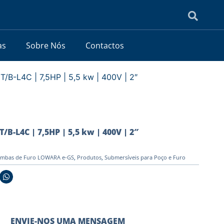
as
Sobre Nós
Contactos
B-L4C | 7,5HP | 5,5 kw | 400V | 2″
-L4C | 7,5HP | 5,5 kw | 400V | 2″
mbas de Furo LOWARA e-GS
,
Produtos
,
Submersíveis para Poço e Furo
ENVIE-NOS UMA MENSAGEM