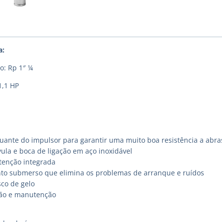
a:
o: Rp 1″ ¼
1,1 HP
uante do impulsor para garantir uma muito boa resistência a abra
ula e boca de ligação em aço inoxidável
etenção integrada
o submerso que elimina os problemas de arranque e ruídos
sco de gelo
ação e manutenção