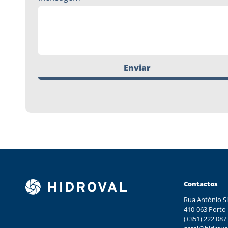
Enviar
Contactos
Rua António Si
410-063 Porto
(+351) 222 087