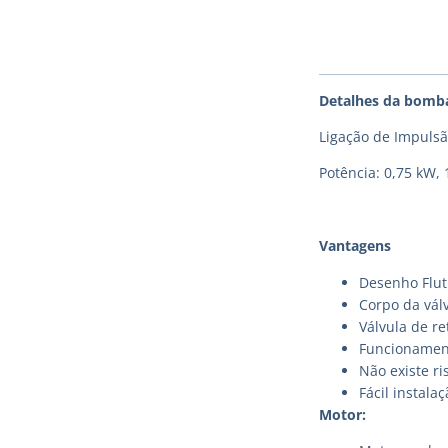
Detalhes da bomb
Ligação de Impulsã
Potência: 0,75 kW, 
Vantagens
Desenho Flut
Corpo da válv
Válvula de r
Funcionament
Não existe ri
Fácil instal
Motor: