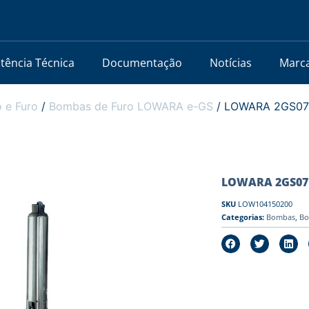
stência Técnica
Documentação
Notícias
Marc
 e Furo
/
Bombas de Furo LOWARA e-GS
/ LOWARA 2GS07M-
LOWARA 2GS07M-
SKU
LOW104150200
Categorias:
Bombas
,
Bo