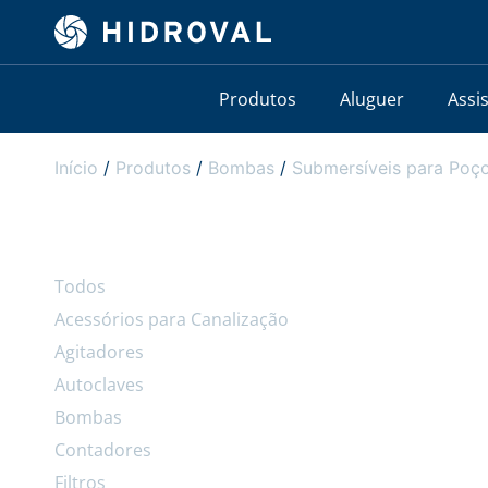
Produtos
Aluguer
Assi
Início
/
Produtos
/
Bombas
/
Submersíveis para Poço
Todos
Acessórios para Canalização
Agitadores
Autoclaves
Bombas
Contadores
Filtros