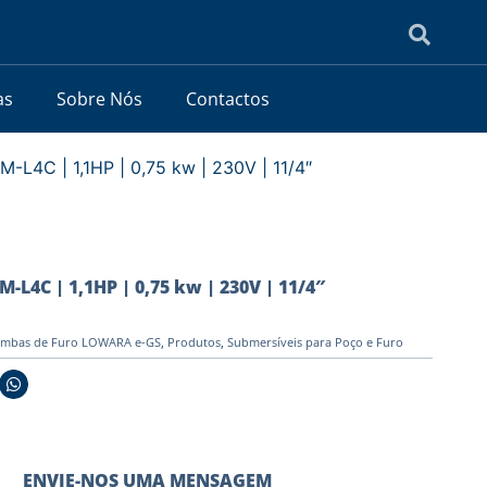
as
Sobre Nós
Contactos
L4C | 1,1HP | 0,75 kw | 230V | 11/4″
L4C | 1,1HP | 0,75 kw | 230V | 11/4″
mbas de Furo LOWARA e-GS
,
Produtos
,
Submersíveis para Poço e Furo
ENVIE-NOS UMA MENSAGEM