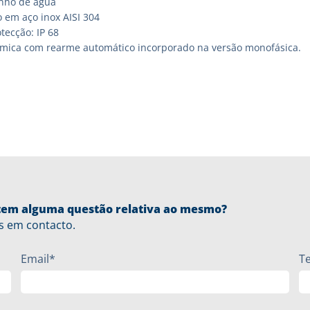
nho de água
 em aço inox AISI 304
tecção: IP 68
rmica com rearme automático incorporado na versão monofásica.
u tem alguma questão relativa ao mesmo?
s em contacto.
Email*
T