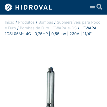
Assistência Técnica
Início
/
Produtos
/
Bombas
/
Submersíveis para Poço
e Furo
/
Bombas de Furo LOWARA e-GS
/ LOWARA
1GSL05M-L4C | 0,75HP | 0,55 kw | 230V | 11/4″