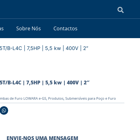
as
Sobre Nós
Contactos
/B-L4C | 7,5HP | 5,5 kw | 400V | 2″
B-L4C | 7,5HP | 5,5 kw | 400V | 2″
mbas de Furo LOWARA e-GS
,
Produtos
,
Submersíveis para Poço e Furo
ENVIE-NOS UMA MENSAGEM