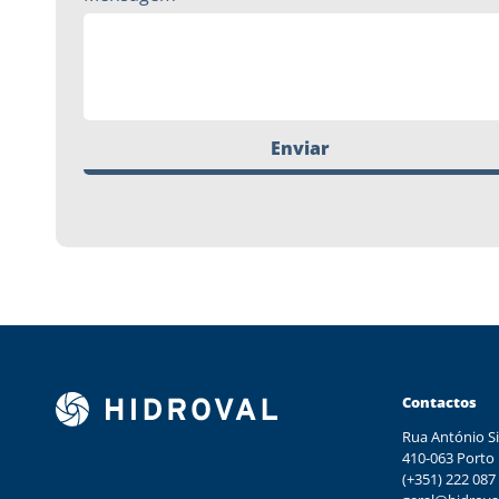
Enviar
Contactos
Rua António Si
410-063 Porto
(+351) 222 087