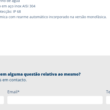
nho de água
 em aço inox AISI 304
tecção: IP 68
rmica com rearme automático incorporado na versão monofásica.
u tem alguma questão relativa ao mesmo?
s em contacto.
Email*
T