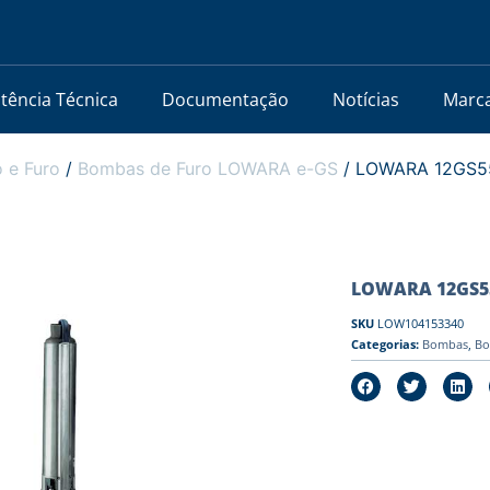
stência Técnica
Documentação
Notícias
Marc
 e Furo
/
Bombas de Furo LOWARA e-GS
/ LOWARA 12GS55T
LOWARA 12GS55T/
SKU
LOW104153340
Categorias:
Bombas
,
Bo