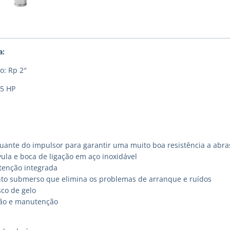
a:
o: Rp 2″
,5 HP
uante do impulsor para garantir uma muito boa resistência a abra
ula e boca de ligação em aço inoxidável
etenção integrada
o submerso que elimina os problemas de arranque e ruídos
sco de gelo
ação e manutenção