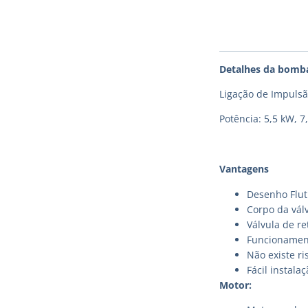
Detalhes da bomb
Ligação de Impulsã
Potência: 5,5 kW, 7
Vantagens
Desenho Flut
Corpo da válv
Válvula de r
Funcionament
Não existe ri
Fácil instal
Motor: