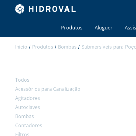
Produtos
Aluguer
Assi
Início
/
Produtos
/
Bombas
/
Submersíveis para Poço
Todos
Acessórios para Canalização
Agitadores
Autoclaves
Bombas
Contadores
Filtros