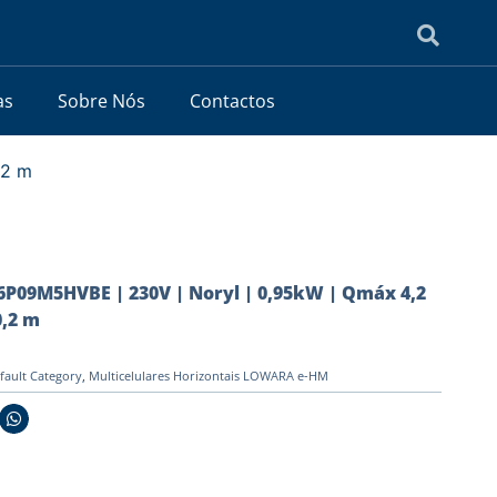
as
Sobre Nós
Contactos
,2 m
09M5HVBE | 230V | Noryl | 0,95kW | Qmáx 4,2
,2 m
fault Category
,
Multicelulares Horizontais LOWARA e-HM