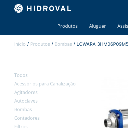
Produtos
Aluguer
Assi
Início
/
Produtos
/
Bombas
/ LOWARA 3HM06P09M5HVB
Todos
Acessórios para Canalização
Agitadores
Autoclaves
Bombas
Contadores
Filtros