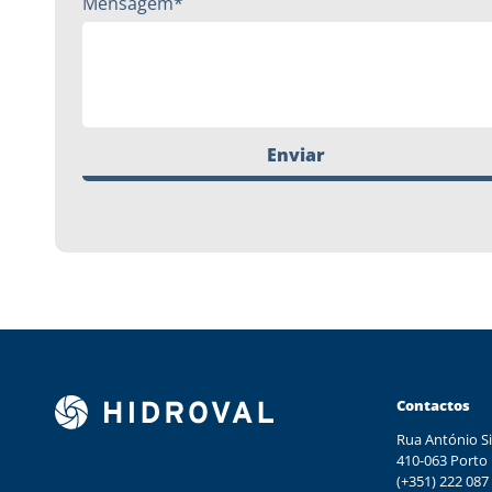
Mensagem*
Enviar
Contactos
Rua António Si
410-063 Porto
(+351) 222 087