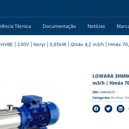
stência Técnica
Documentação
Notícias
Marc
E | 230V | Noryl | 0,95kW | Qmáx 4,2 m3/h | Hmáx 70
LOWARA 3HM06P
m3/h | Hmáx 70
SKU
104600670
Categorias:
Bombas
,
De