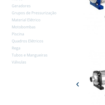
Geradores
Grupos de Pressurização
Material Elétrico
Motobombas
Piscina
Quadros Elétricos
Rega
Tubos e Mangueiras
Válvulas