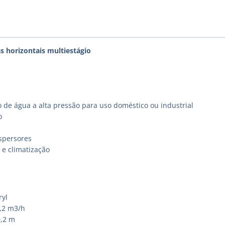
s horizontais multiestágio
 de água a alta pressão para uso doméstico ou industrial
o
spersores
e climatização
ryl
4,2 m3/h
0,2 m