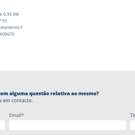
de 0,95 kW
P 55
solamento F
4600670
u tem alguma questão relativa ao mesmo?
s em contacto.
Email*
T