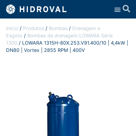
Assistência Técnica
Início
/
Produtos
/
Bombas
/
Drenagem e
Esgoto
/
Bombas de drenagem LOWARA Série
1300
/ LOWARA 1315H-80X.253.V91.400/10 | 4,4kW |
DN80 | Vortex | 2855 RPM | 400V