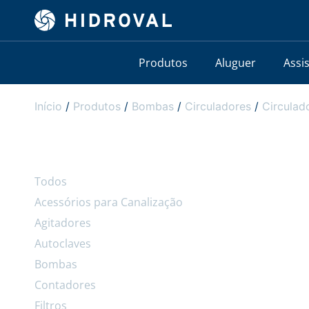
Produtos
Aluguer
Assi
Início
/
Produtos
/
Bombas
/
Circuladores
/
Circula
Todos
Acessórios para Canalização
Agitadores
Autoclaves
Bombas
Contadores
Filtros