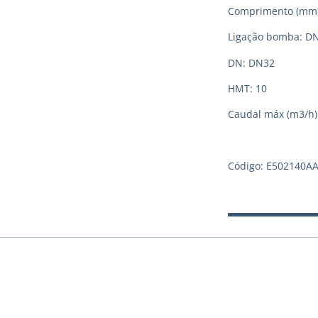
Comprimento (mm)
Ligação bomba: D
DN: DN32
HMT: 10
Caudal máx (m3/h):
Código: E502140A