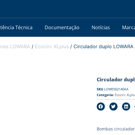
stência Técnica
Documentação
Notícias
Marc
dores LOWARA
/
Ecocirc XLplus
/ Circulador duplo LOWARA 
Circulador dup
SKU
LOWE502140AA
Categoria:
Ecocirc XLpl
Bombas circulador