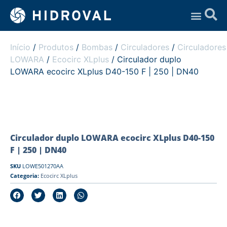
Assistência Técnica
Início
/
Produtos
/
Bombas
/
Circuladores
/
Circuladores
LOWARA
/
Ecocirc XLplus
/ Circulador duplo
LOWARA ecocirc XLplus D40-150 F | 250 | DN40
Circulador duplo LOWARA ecocirc XLplus D40-150
F | 250 | DN40
SKU
LOWE501270AA
Categoria:
Ecocirc XLplus