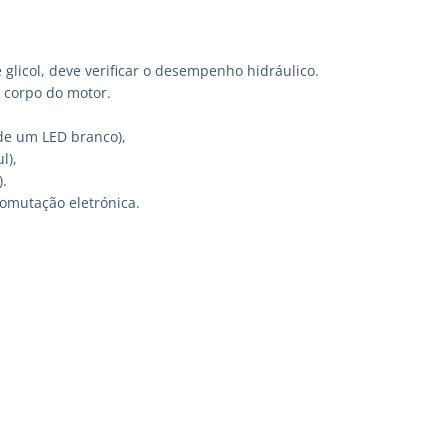
glicol, deve verificar o desempenho hidráulico.
o corpo do motor.
de um LED branco),
l),
.
omutação eletrónica.