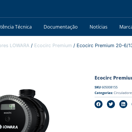
stência Técnica
Documentação
Notícias
Marc
dores LOWARA
/
Ecocirc Premium
/ Ecocirc Premium 20-6/13
Ecocirc Premium
SKU
605008155
Categorias:
Circulador