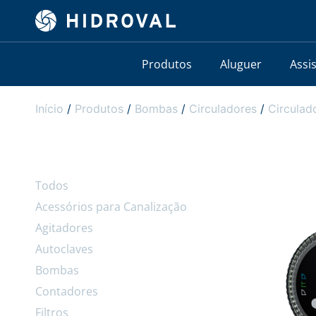
Produtos
Aluguer
Assi
Início
/
Produtos
/
Bombas
/
Circuladores
/
Circula
Todos
Acessórios para Canalização
Agitadores
Autoclaves
Bombas
Contadores
Filtros