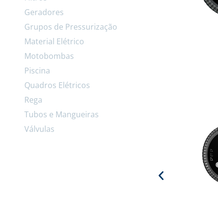
Geradores
Grupos de Pressurização
Material Elétrico
Motobombas
Piscina
Quadros Elétricos
Rega
Tubos e Mangueiras
Válvulas