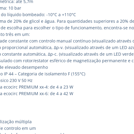
étrica: até 5,7m
ma: 10 bar
do líquido bombeado: -10°C a +110°C
ma de 20% de glicol e água. Para quantidades superiores a 20% de 
o de escolha para escolher o tipo de funcionamento, encontra-se n
to três em um:
ade constante com controlo manual contínuo (visualizado através 
 proporcional automática, Δp-v. (visualizado através de um LED azu
 constante automática, Δp-c. (visualizado através de um LED verde)
ulado com rotor/estator esférico de magnetização permanente e c
de elevado desempenho
o IP 44 – Categoria de isolamento F (155°C)
sico 230 V 50 Hz
a ecocirc PREMIUM xx-4: de 4 a 23 W
a ecocirc PREMIUM xx-6: de 4 a 42 W
lização múltipla
de controlo em um