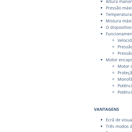
Altura manom
Pressão máxi
Temperatura 
Mistura máxi
O dispositiv
Funcionamen
Velocid
Pressão
Pressão
Motor encaps
Motor 
Proteçã
Monofá
Potênci
Potênci
VANTAGENS
Ecrã de visua
Três modos 