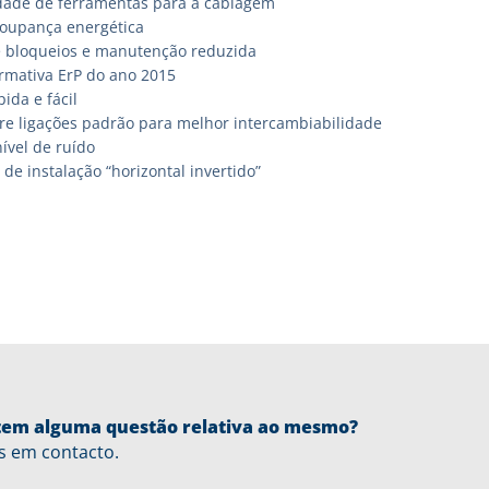
ade de ferramentas para a cablagem
oupança energética
 bloqueios e manutenção reduzida
mativa ErP do ano 2015
pida e fácil
tre ligações padrão para melhor intercambiabilidade
ível de ruído
 de instalação “horizontal invertido”
u tem alguma questão relativa ao mesmo?
s em contacto.