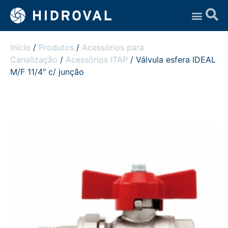
Assistência Técnica
Início
/
Produtos
/
Acessórios para
Canalização
/
Acessórios ITAP
/ Válvula esfera IDEAL
M/F 11/4″ c/ junção