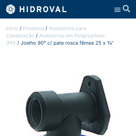
Assistência Técnica
Início
/
Produtos
/
Acessórios para
Canalização
/
Acessórios em Polipropileno
(PP)
/ Joelho 90° c/ pate rosca fêmea 25 x ¾”